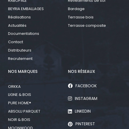
RABOPALE
Revêtements de sol
BEYRIA EMBALLAGES
Bardage
Réalisations
Terrasse bois
Actualités
Terrasse composite
Documentations
Contact
Distributeurs
Recrutement
NOS MARQUES
NOS RÉSEAUX
FACEBOOK
ORKKA
LIGNE & BOIS
INSTAGRAM
PURE HOME®
LINKEDIN
ABSOLU PARQUET
NOIR & BOIS
PINTEREST
MOONWOOD