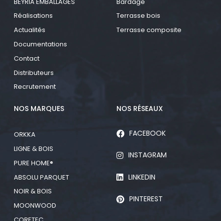
BEYRIA EMBALLAGES
Bardage
Réalisations
Terrasse bois
Actualités
Terrasse composite
Documentations
Contact
Distributeurs
Recrutement
NOS MARQUES
NOS RÉSEAUX
FACEBOOK
ORKKA
LIGNE & BOIS
INSTAGRAM
PURE HOME®
LINKEDIN
ABSOLU PARQUET
NOIR & BOIS
PINTEREST
MOONWOOD
CORETEC