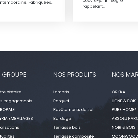
couvre-joint intégré
ntemporaine. Fabriquées…
rappelant…
E GROUPE
NOS PRODUITS
NOS MA
tre histoire
Lambris
ORKKA
s engagements
Parquet
LIGNE & BOIS
BOPALE
Revêtements de sol
PURE HOME®
YRIA EMBALLAGES
Bardage
ABSOLU PAR
alisations
Terrasse bois
NOIR & BOIS
tualités
Terrasse composite
MOONWOO