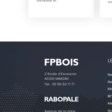
durabilité et…
co
L
2 Route d'Escource
No
40200 MIMIZAN
No
Tel. :
05 58 82 71 71
RA
BE
Ré
Ac
Avenue de la gare,