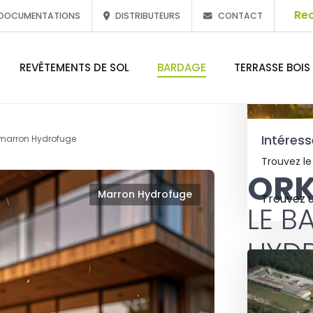
DOCUMENTATIONS
DISTRIBUTEURS
CONTACT
REVÊTEMENTS DE SOL
BARDAGE
TERRASSE BOIS
Intéress
marron Hydrofuge
Trouvez le
OR
Marron Hydrofuge
Trouvez 
LE 
HYD
Le barda