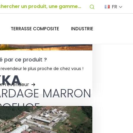
FR
TERRASSE COMPOSITE
INDUSTRIE
é par ce produit ?
 revendeur le plus proche de chez vous !
KKA
un revendeur
BARDAGE MARRON
ROFUGE
ge bois
Orkka
associe authenticité,