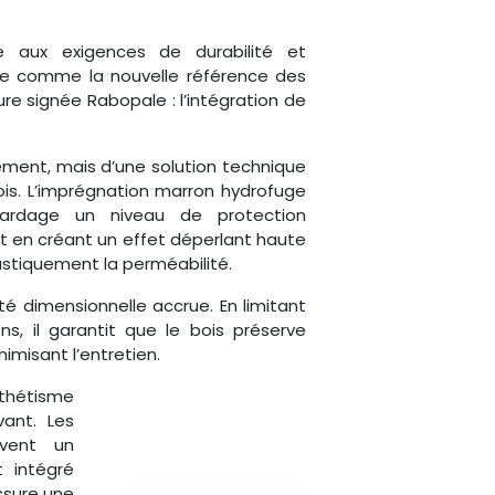
 aux exigences de durabilité et
se comme la nouvelle référence des
e signée Rabopale : l’intégration de
tement, mais d’une solution technique
ois. L’imprégnation marron hydrofuge
ardage un niveau de protection
t en créant un effet déperlant haute
astiquement la perméabilité.
ité dimensionnelle accrue. En limitant
s, il garantit que le bois préserve
imisant l’entretien.
thétisme
ant. Les
ivent un
 intégré
ssure une