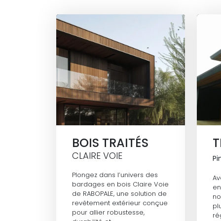
BOIS TRAITÉS
T
CLAIRE VOIE
Pi
Plongez dans l’univers des
Av
bardages en bois Claire Voie
en
de RABOPALE, une solution de
no
revêtement extérieur conçue
pl
pour allier robustesse,
ré