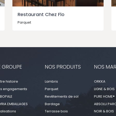
Restaurant Chez Flo
Parquet
E GROUPE
NOS PRODUITS
NOS MA
tre histoire
Lambris
ORKKA
s engagements
Parquet
LIGNE & BOIS
BOPALE
Revêtements de sol
PURE HOME®
YRIA EMBALLAGES
Bardage
ABSOLU PAR
alisations
Terrasse bois
NOIR & BOIS