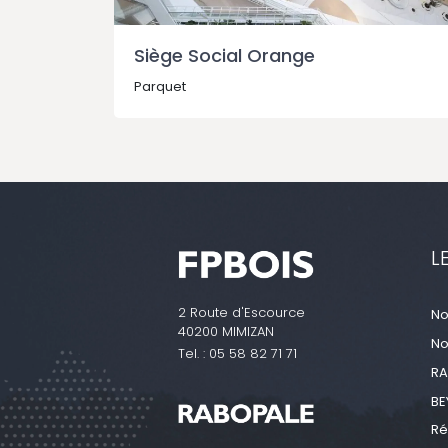
Siège Social Orange
Parquet
L
2 Route d'Escource
No
40200 MIMIZAN
No
Tel. :
05 58 82 71 71
RA
BE
Ré