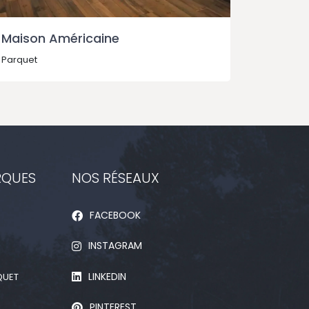
Maison Américaine
Siège 
Parquet
Parquet
RQUES
NOS RÉSEAUX
FACEBOOK
INSTAGRAM
LINKEDIN
QUET
PINTEREST