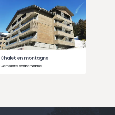
Chalet en montagne
Salle 
Complexe événementiel
Complexe