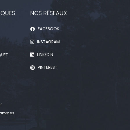
RQUES
NOS RÉSEAUX
FACEBOOK
INSTAGRAM
LINKEDIN
QUET
PINTEREST
D
NE
 gammes