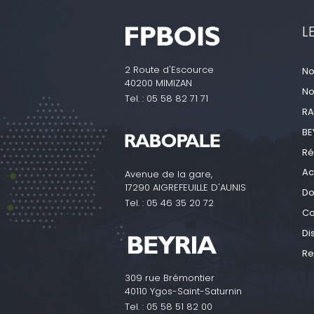
L
2 Route d'Escource
No
40200 MIMIZAN
No
Tel. :
05 58 82 71 71
RA
BE
Ré
Ac
Avenue de la gare,
17290 AIGREFEUILLE D'AUNIS
Do
Tel. :
05 46 35 20 72
Co
Di
Re
309 rue Brémontier
40110 Ygos-Saint-Saturnin
Tel. :
05 58 51 82 00