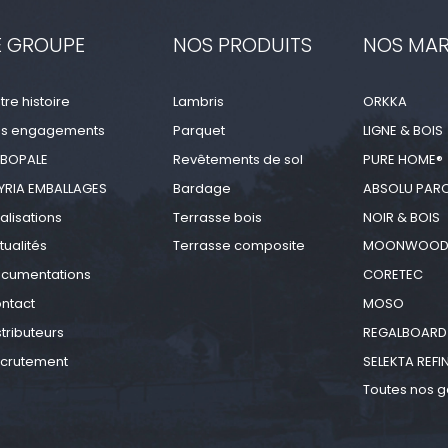
E GROUPE
NOS PRODUITS
NOS MA
tre histoire
Lambris
ORKKA
s engagements
Parquet
LIGNE & BOIS
BOPALE
Revêtements de sol
PURE HOME®
YRIA EMBALLAGES
Bardage
ABSOLU PAR
alisations
Terrasse bois
NOIR & BOIS
tualités
Terrasse composite
MOONWOO
cumentations
CORETEC
ntact
MOSO
stributeurs
REGALBOARD
crutement
SELEKTA REFI
Toutes nos