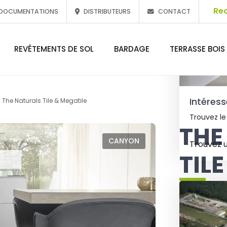
DOCUMENTATIONS
DISTRIBUTEURS
CONTACT
REVÊTEMENTS DE SOL
BARDAGE
TERRASSE BOIS
Intéress
The Naturals Tile & Megatile
Trouvez le
THE
CANYON
Trouvez 
TIL
Découvrez
N
de revêtem
esthéti