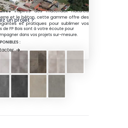
nelles. Avec des formats
dalles
et
alles
inspirés des matériaux naturels
erre et le béton, cette gamme offre des
z un projet ?
légantes et pratiques pour sublimer vos
s de FP Bois sont à votre écoute pour
mpagner dans vos projets sur-mesure.
SPONIBLES :
tacter