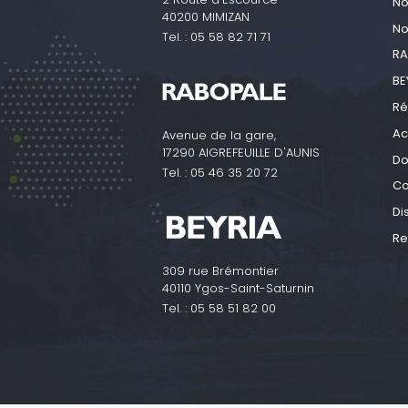
No
40200 MIMIZAN
No
Tel. :
05 58 82 71 71
RA
BE
Ré
Ac
Avenue de la gare,
17290 AIGREFEUILLE D'AUNIS
Do
Tel. :
05 46 35 20 72
Co
Di
Re
309 rue Brémontier
40110 Ygos-Saint-Saturnin
Tel. :
05 58 51 82 00