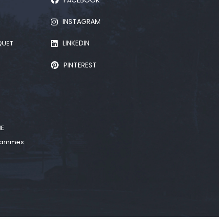
INSTAGRAM
LINKEDIN
QUET
PINTEREST
D
NE
 gammes