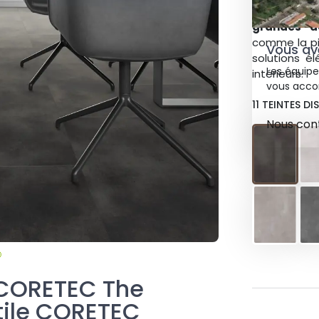
exception
grandes d
comme la pi
Vous ave
solutions é
Les équipe
intérieurs.
vous acco
11 TEINTES DI
Nous con
 CORETEC The
tile CORETEC