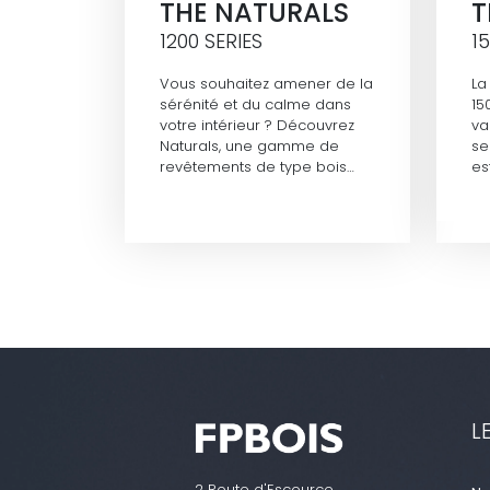
THE NATURALS
T
1200 SERIES
1
Vous souhaitez amener de la
La
sérénité et du calme dans
15
votre intérieur ? Découvrez
va
Naturals, une gamme de
se
revêtements de type bois…
es
L
2 Route d'Escource