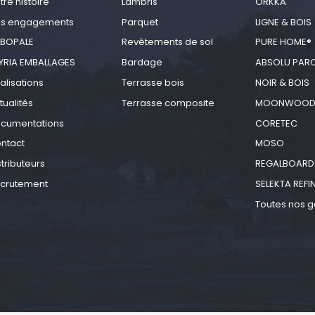
tre histoire
Lambris
ORKKA
s engagements
Parquet
LIGNE & BOIS
BOPALE
Revêtements de sol
PURE HOME®
YRIA EMBALLAGES
Bardage
ABSOLU PAR
alisations
Terrasse bois
NOIR & BOIS
tualités
Terrasse composite
MOONWOO
cumentations
CORETEC
ntact
MOSO
stributeurs
REGALBOARD
crutement
SELEKTA REFI
Toutes nos