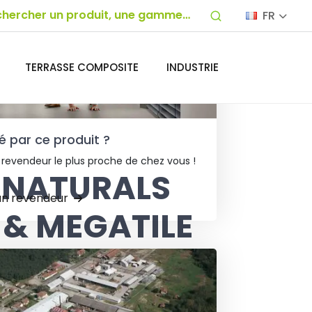
FR
TERRASSE COMPOSITE
INDUSTRIE
é par ce produit ?
 revendeur le plus proche de chez vous !
 NATURALS
un revendeur
E & MEGATILE
aturals Tile & Megatile
, une collection
ents de sol signée COREtec, alliant
que moderne et performances