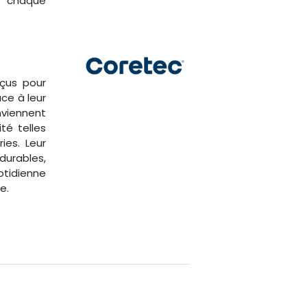
r chaque
çus pour
ce à leur
viennent
té telles
ies. Leur
durables,
otidienne
e.