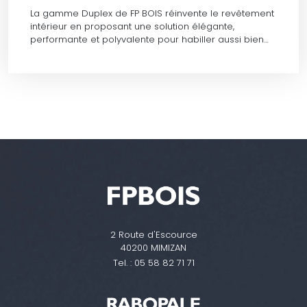
La gamme Duplex de FP BOIS réinvente le revêtement
intérieur en proposant une solution élégante,
performante et polyvalente pour habiller aussi bien…
2 Route d'Escource
40200 MIMIZAN
Tel. :
05 58 82 71 71