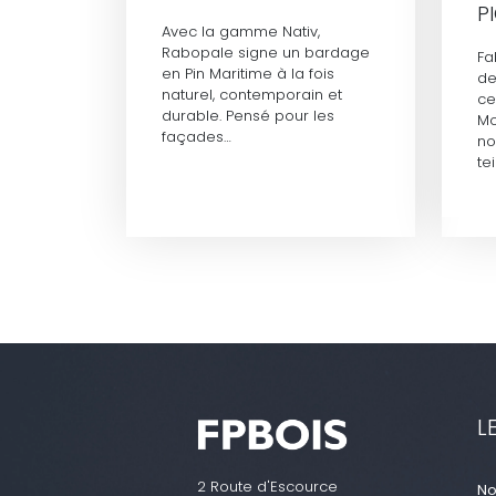
P
Avec la gamme Nativ,
Rabopale signe un bardage
Fa
en Pin Maritime à la fois
de
naturel, contemporain et
ce
durable. Pensé pour les
Mo
façades…
no
te
L
2 Route d'Escource
No