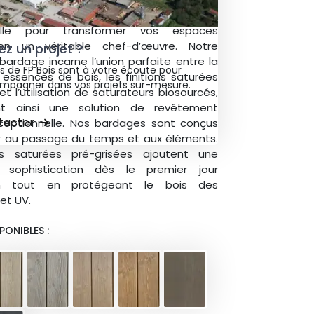
u naturelle qui se marie à une durabilité
nelle pour transformer vos espaces
 en un véritable chef-d’œuvre. Notre
z un projet ?
rdage incarne l’union parfaite entre la
s de FP Bois sont à votre écoute pour
essences de bois, les finitions saturées
mpagner dans vos projets sur-mesure.
et l’utilisation de saturateurs biosourcés,
nt ainsi une solution de revêtement
tacter
xceptionnelle. Nos bardages sont conçus
er au passage du temps et aux éléments.
ons saturées pré-grisées ajoutent une
sophistication dès le premier jour
tion tout en protégeant le bois des
et UV.
PONIBLES :