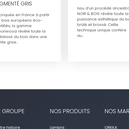
IGMENTÉ GRIS
Issu d’un procédé ancestra
NOIR & BOIS révèle toute la
briquée en France à partir
puissance esthétique du b
 bois européens éco-
brûlé et brossé. Cette
rtifiés, la gamme
technique unique confère
onwood révèle toute la
au…
blesse du bois dans une
inte grise…
E GROUPE
NOS PRODUITS
NOS MA
tre histoire
Lambris
ORKKA