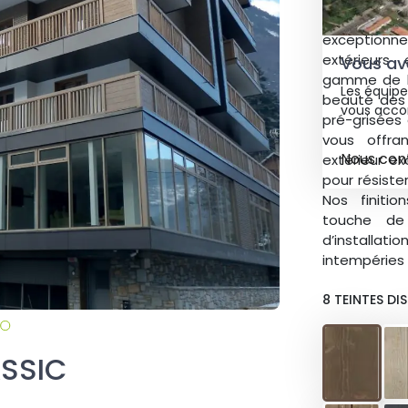
l’élégance a
exception
extérieurs
Vous ave
gamme de ba
Les équipe
beauté des 
vous acco
pré-grisées 
vous offra
Nous con
extérieur e
pour résist
Nos finiti
touche de 
d’installa
intempéries 
8 TEINTES DIS
ASSIC