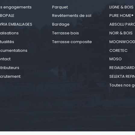
s engagements
Parquet
LIGNE & BOIS
BOPALE
Revêtements de sol
PURE HOME®
YRIA EMBALLAGES
Bardage
ABSOLU PAR
alisations
Terrasse bois
NOIR & BOIS
tualités
Terrasse composite
MOONWOO
cumentations
CORETEC
ntact
MOSO
stributeurs
REGALBOARD
crutement
SELEKTA REFI
Toutes nos