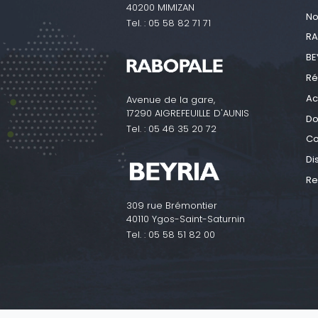
40200 MIMIZAN
No
Tel. :
05 58 82 71 71
RA
BE
Ré
Ac
Avenue de la gare,
17290 AIGREFEUILLE D'AUNIS
Do
Tel. :
05 46 35 20 72
Co
Di
Re
309 rue Brémontier
40110 Ygos-Saint-Saturnin
Tel. :
05 58 51 82 00