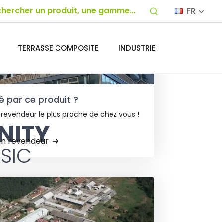
FR
TERRASSE COMPOSITE
INDUSTRIE
é par ce produit ?
 revendeur le plus proche de chez vous !
INITY
un revendeur
SIC
Classic Infinity de chez Rabopale est