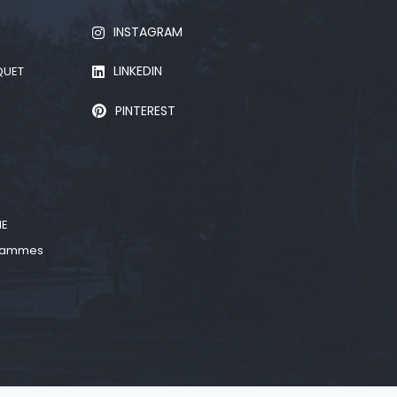
INSTAGRAM
LINKEDIN
QUET
PINTEREST
D
NE
 gammes