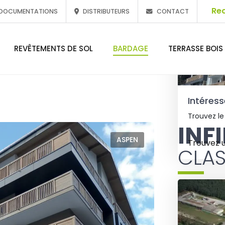
DOCUMENTATIONS
DISTRIBUTEURS
CONTACT
REVÊTEMENTS DE SOL
BARDAGE
TERRASSE BOIS
Intéress
Trouvez le
INF
ASPEN
Trouvez 
CLAS
Le bardage 