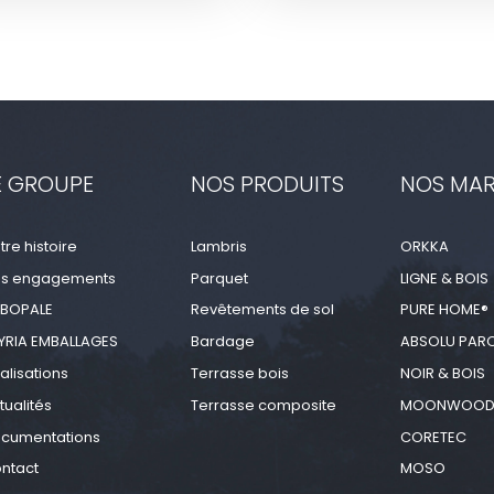
E GROUPE
NOS PRODUITS
NOS MA
tre histoire
Lambris
ORKKA
s engagements
Parquet
LIGNE & BOIS
BOPALE
Revêtements de sol
PURE HOME®
YRIA EMBALLAGES
Bardage
ABSOLU PAR
alisations
Terrasse bois
NOIR & BOIS
tualités
Terrasse composite
MOONWOO
cumentations
CORETEC
ntact
MOSO