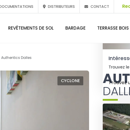
DOCUMENTATIONS
DISTRIBUTEURS
CONTACT
REVÊTEMENTS DE SOL
BARDAGE
TERRASSE BOIS
Intéress
Authentics Dalles
Trouvez le
AUT
CYCLONE
Trouvez 
DALL
Authentics
pour de vrais