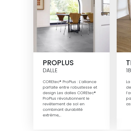
PROPLUS
T
DALLE
1
COREtec® ProPlus : L’alliance
La
parfaite entre robustesse et
de
design Les dalles COREtec®
l’
ProPlus révolutionnent le
pa
revêtement de sol en
as
combinant durabilité
extrême,…