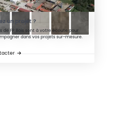
PONIBLES :
z un projet ?
s de FP Bois sont à votre écoute pour
mpagner dans vos projets sur-mesure.
tacter