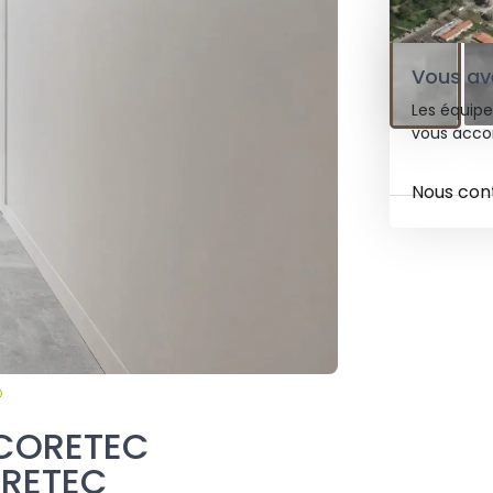
6 TEINTES DIS
Vous ave
Les équipe
vous acco
Nous con
 CORETEC
ORETEC