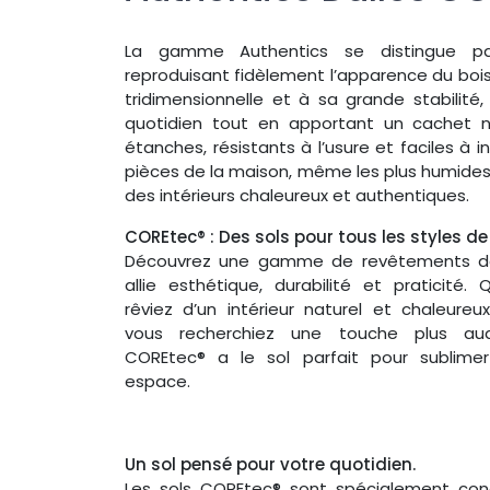
La gamme Authentics se distingue par
reproduisant fidèlement l’apparence du bois 
tridimensionnelle et à sa grande stabilité
quotidien tout en apportant un cachet n
étanches, résistants à l’usure et faciles à i
pièces de la maison, même les plus humides,
des intérieurs chaleureux et authentiques.
COREtec® : Des sols pour tous les styles de
Découvrez une gamme de revêtements de
allie esthétique, durabilité et praticité.
rêviez d’un intérieur naturel et chaleure
vous recherchiez une touche plus aud
COREtec® a le sol parfait pour sublime
espace.
Un sol pensé pour votre quotidien.
Les sols COREtec® sont spécialement con