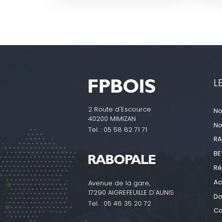
L
2 Route d'Escource
No
40200 MIMIZAN
No
Tel. :
05 58 82 71 71
RA
BE
Ré
Ac
Avenue de la gare,
17290 AIGREFEUILLE D'AUNIS
Do
Tel. :
05 46 35 20 72
Co