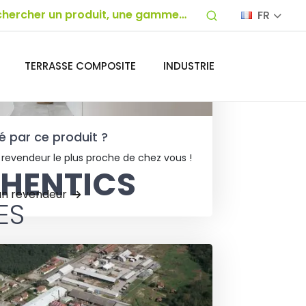
FR
TERRASSE COMPOSITE
INDUSTRIE
é par ce produit ?
 revendeur le plus proche de chez vous !
HENTICS
un revendeur
ES
de COREtec® : Des sols authentiques
 lieux de vie.